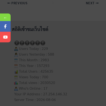
PREVIOUS
NEXT
←
สถิติเข้าชมเว็บไซต์
Users Today : 229
Users Yesterday : 588
This Month : 2983
This Year : 157293
Total Users : 425635
Views Today : 700
Total views : 2030520
Who's Online : 17
Your IP Address : 27.254.146.32
Server Time : 2026-08-06