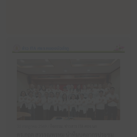
31 กรกฎาคม 2569 /
กิจกรรม
,
ข่าวสาร ITA ศธจ.นภ
ดร.กฤต สุวรรณพรหม นำทีมบุคลากรประชุม