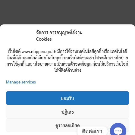
จัดการ การอนุญาตใช้งาน
Cookies
เว็บไซต์ www.nbppeo.go.th มีการใช้งานเทคโนโลยีคุกกี้ หรือ เทคโนโลยี
อื่นที่มีลักษณะใกล้เคียงกันกับคุกกี้ บนเว็บไซต์ของเรา โปรดศึกษา นโยบาย
การใช้คุกกี้ และ นโยบายความเป็นส่วนตัวของข้อมูล ก่อนใช้บริการเว็บไซต์
ได้ที่ลิงค์ด้านล่าง
Manage services
ยอมรับ
สำนักงานศึกษาธิการจังหวัดหนองบัวลำภู
ปฏิเสธ
ศูนย์ราชการจังหวัดหนองบัวลำภู อาคารอนาลโย ชั้น 2 ต.ลำภู
อ.เมือง จ.หนองบัวลำภู 39000
ดูรายละเอียด
โทรศัพท์ 042-315615 โทรสาร (Fax.) 042-315616
ติดต่อเรา
อีเมล์ nbpmoe@gmail.com