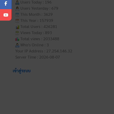
Users Today : 196
Users Yesterday : 679
This Month : 3629
This Year : 157939
Total Users : 426281
Views Today : 893
Total views : 2033488
Who's Online : 3
Your IP Address : 27.254.146.32
Server Time : 2026-08-07
เข้าสู่ระบบ