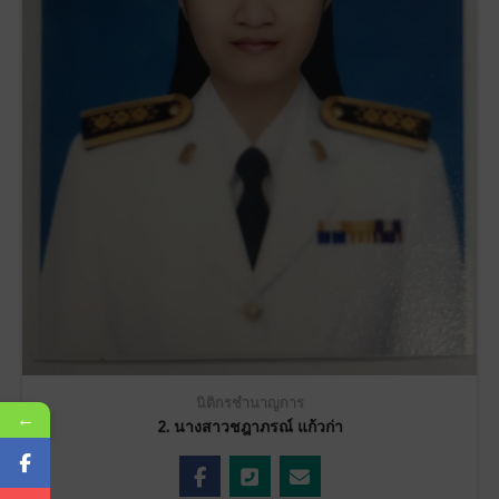
นิติกรชำนาญการ
←
2. นางสาวชฎาภรณ์ แก้วก่า