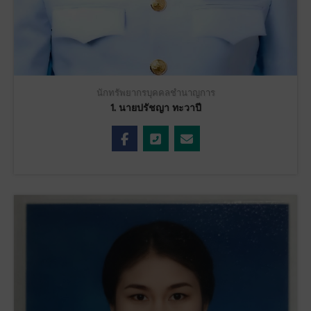
นักทรัพยากรบุคคลชำนาญการ
1. นายปรัชญา ทะวาปี