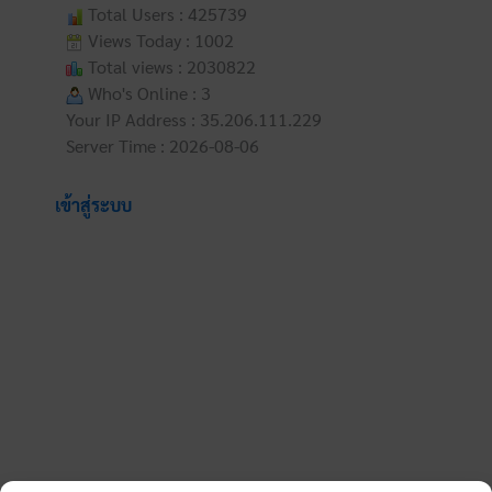
Total Users : 425739
Views Today : 1002
Total views : 2030822
Who's Online : 3
Your IP Address : 35.206.111.229
Server Time : 2026-08-06
เข้าสู่ระบบ