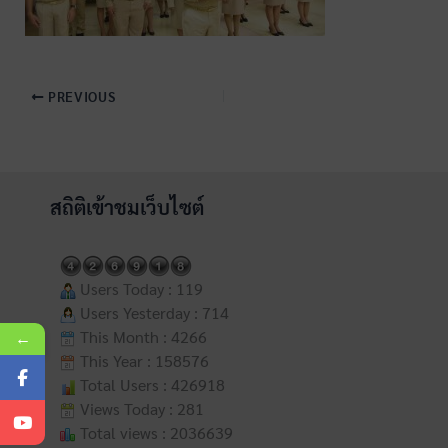
PREVIOUS
สถิติเข้าชมเว็บไซต์
Users Today : 119
Users Yesterday : 714
This Month : 4266
←
This Year : 158576
Total Users : 426918
Views Today : 281
Total views : 2036639