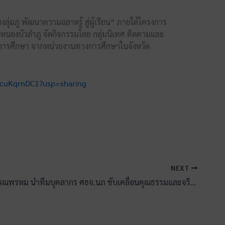
่มภู พัฒนาความฉลาดรู้ สู่ผู้เรียน” ภายใต้โครงการ
นองบัวลำภู จัดกิจกรรมโดย กลุ่มนิเทศ ติดตามและ
างการศึกษา จากหน่วยงานทางการศึกษาในจังหวัด
8cuKqrnDC1?usp=sharing
NEXT
ดร กฤต สุวรรณพรหม นำทีมบุคลากร ศธจ.นภ ขับเคลื่อนคุณธรรมและจริยธรรม ประจำปีงบประมาณ 2568