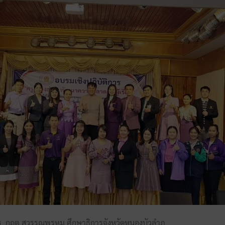
กฤต สุวรรณพรหม ศึกษาธิการจังหวัดหนองบัวลำภู