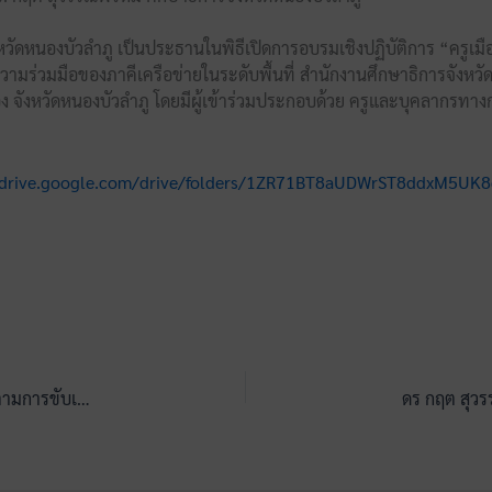
หนองบัวลำภู เป็นประธานในพิธีเปิดการอบรมเชิงปฏิบัติการ “ครูเมืองลุ
วมมือของภาคีเครือข่ายในระดับพื้นที่ สำนักงานศึกษาธิการจังหวัดห
อง จังหวัดหนองบัวลำภู โดยมีผู้เข้าร่วมประกอบด้วย ครูและบุคลากรท
/drive.google.com/drive/folders/1ZR71BT8aUDWrST8ddxM5UK
ดร.กฤต สุวรรณพรหม ศธจ.หนองบัวลำภู นำทีมในการออกติดตามการขับเคลื่อนหลักสูตรต้านทุจริตศึกษาฯ