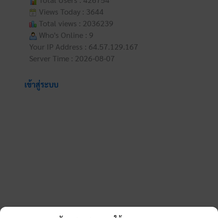
Views Today : 3644
Total views : 2036239
Who's Online : 9
Your IP Address : 64.57.129.167
Server Time : 2026-08-07
เข้าสู่ระบบ