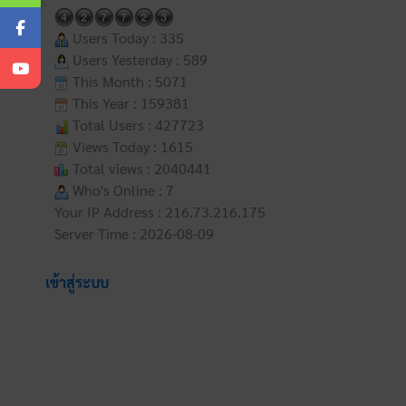
Users Today : 335
Users Yesterday : 589
This Month : 5071
This Year : 159381
Total Users : 427723
Views Today : 1615
Total views : 2040441
Who's Online : 7
Your IP Address : 216.73.216.175
Server Time : 2026-08-09
เข้าสู่ระบบ