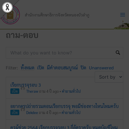
Skip
to
สำนักงานศึกษาธิการจังหวัดหนองบัวลำภู
content
ถาม-ตอบ
Filter:
ทั้งหมด
เปิด
มีคำตอบสมบูรณ์
ปิด
Unanswered
เรียกบรรจุรอบ 3
เปิด
Theraw
ถาม 4 ปี ago
•
คำถามทั่วไป
อยากดูรูปถ่ายรวมตอนเรียกบรรจุ พอมีช่องทางไหนไหมครับ
เปิด
Dekdee
ถาม 4 ปี ago
•
คำถามทั่วไป
ครูผู้ช่วย 2564 เรียกบรรจุรอบ 3 กี่อัตราครับ หมดบัญชีไหม