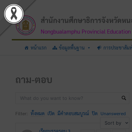
Skip
to
content
สำนักงานศึกษาธิการจังหวัดหน
Nongbualamphu Provincial Education 
หน้าแรก
ข้อมูลพื้นฐาน
การประชาสัมพ
ถาม-ตอบ
Filter:
ทั้งหมด
เปิด
มีคำตอบสมบูรณ์
ปิด
Unanswered
เรียกบรรจุรอบ 3