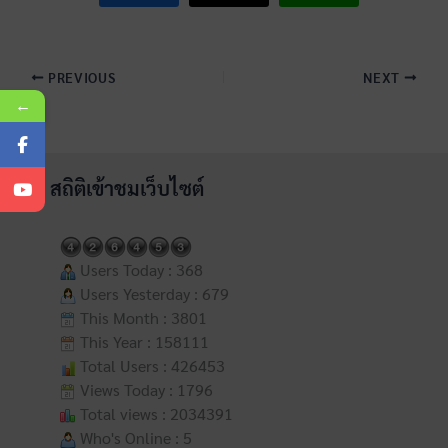
PREVIOUS
NEXT
←
สถิติเข้าชมเว็บไซต์
Users Today : 368
Users Yesterday : 679
This Month : 3801
This Year : 158111
Total Users : 426453
Views Today : 1796
Total views : 2034391
Who's Online : 5