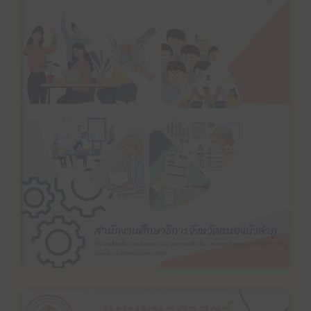
คลิ๊กเพื่ออ่าน
แผนปฏิบัติราชการประจำปีงบประมาณ พ.ศ. 2567