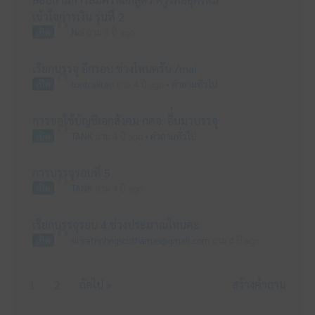
เข้าใจการเงิน รุ่นที่ 2
เปิด
Noi
ถาม 3 ปี ago
เรียกบรรจุ อีกรอบ ช่วงไหนครับ /mai
เปิด
tontrakran
ถาม 4 ปี ago
•
คำถามทั่วไป
การขอใช้บัญชีเอกสังคม กศจ. อื่่นมาบรรจุ
เปิด
TANK
ถาม 4 ปี ago
•
คำถามทั่วไป
การบรรจุรอบที่ 5
เปิด
TANK
ถาม 4 ปี ago
เรียกบรรจุรอบ 4 ช่วงประมาณไหนคะ
เปิด
siriratnphngscuthamas@gmail.com
ถาม 4 ปี ago
1
2
ถัดไป »
สร้างคำถาม