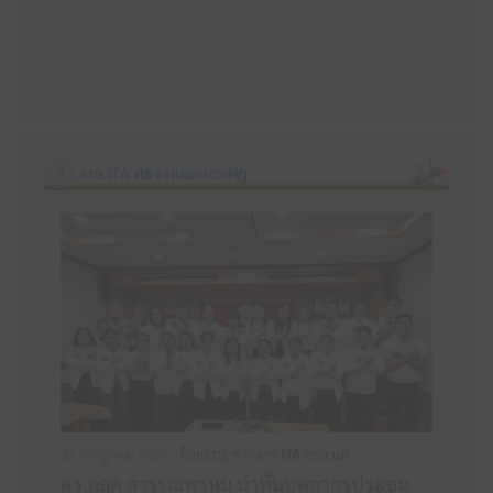
31 กรกฎาคม 2569 /
กิจกรรม
,
ข่าวสาร ITA ศธจ.นภ
ดร.กฤต สุวรรณพรหม นำทีมบุคลากรประชุม