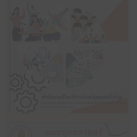
คลิ๊กเพื่ออ่าน
แผนปฏิบัติราชการประจำปีงบประมาณ พ.ศ. 2567