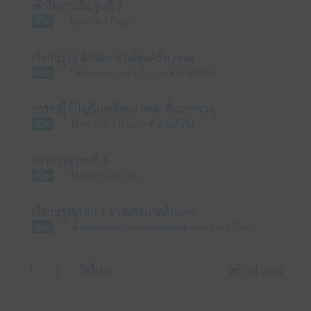
เข้าใจการเงิน รุ่นที่ 2
เปิด
Noi
ถาม 3 ปี ago
เรียกบรรจุ อีกรอบ ช่วงไหนครับ /mai
เปิด
tontrakran
ถาม 4 ปี ago
•
คำถามทั่วไป
การขอใช้บัญชีเอกสังคม กศจ. อื่่นมาบรรจุ
เปิด
TANK
ถาม 4 ปี ago
•
คำถามทั่วไป
การบรรจุรอบที่ 5
เปิด
TANK
ถาม 4 ปี ago
เรียกบรรจุรอบ 4 ช่วงประมาณไหนคะ
เปิด
siriratnphngscuthamas@gmail.com
ถาม 4 ปี ago
1
2
ถัดไป »
สร้างคำถาม