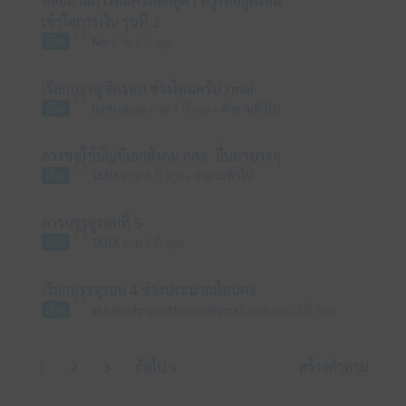
เข้าใจการเงิน รุ่นที่ 2
เปิด
Noi
ถาม 3 ปี ago
เรียกบรรจุ อีกรอบ ช่วงไหนครับ /mai
เปิด
tontrakran
ถาม 4 ปี ago
•
คำถามทั่วไป
การขอใช้บัญชีเอกสังคม กศจ. อื่่นมาบรรจุ
เปิด
TANK
ถาม 4 ปี ago
•
คำถามทั่วไป
การบรรจุรอบที่ 5
เปิด
TANK
ถาม 4 ปี ago
เรียกบรรจุรอบ 4 ช่วงประมาณไหนคะ
เปิด
siriratnphngscuthamas@gmail.com
ถาม 4 ปี ago
1
2
3
ถัดไป »
สร้างคำถาม