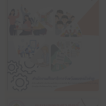
คลิ๊กเพื่ออ่าน
แผนปฏิบัติราชการประจำปีงบประมาณ พ.ศ. 2567