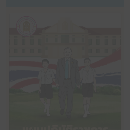
คลิ๊กเพื่ออ่าน
แผนปฏิบัติราชการประจำปีงบประมาณ พ.ศ. 2568