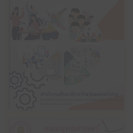
คลิ๊กเพื่ออ่าน
แผนปฏิบัติราชการประจำปีงบประมาณ พ.ศ. 2567