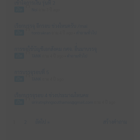
เข้าใจการเงิน รุ่นที่ 2
เปิด
Noi
ถาม 3 ปี ago
เรียกบรรจุ อีกรอบ ช่วงไหนครับ /mai
เปิด
tontrakran
ถาม 4 ปี ago
•
คำถามทั่วไป
การขอใช้บัญชีเอกสังคม กศจ. อื่่นมาบรรจุ
เปิด
TANK
ถาม 4 ปี ago
•
คำถามทั่วไป
การบรรจุรอบที่ 5
เปิด
TANK
ถาม 4 ปี ago
เรียกบรรจุรอบ 4 ช่วงประมาณไหนคะ
เปิด
siriratnphngscuthamas@gmail.com
ถาม 4 ปี ago
1
2
ถัดไป »
สร้างคำถาม