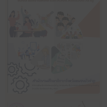
คลิ๊กเพื่ออ่าน
แผนปฏิบัติราชการประจำปีงบประมาณ พ.ศ. 2567