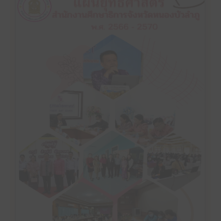
คลิ๊กเพื่ออ่าน
หนองบัวลำภู พ.ศ. 2566-2570
แผนยุทธศาสตร์ สำนักงานศึกษาธิการจังหวัด