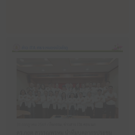
31 กรกฎาคม 2569 /
กิจกรรม
,
ข่าวสาร ITA ศธจ.นภ
ดร.กฤต สุวรรณพรหม นำทีมบุคลากรประชุม