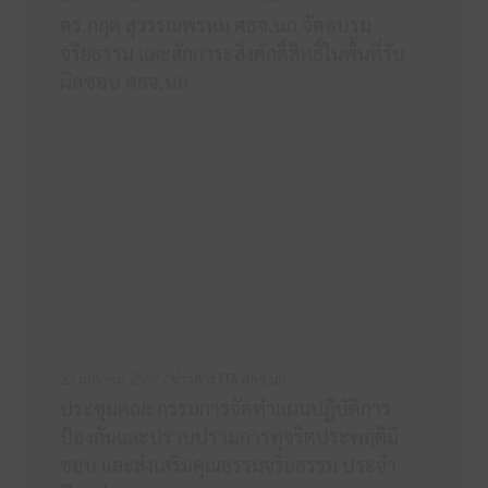
ดร.กฤต สุวรรณพรหม ศธจ.นภ จัดอบรม
จริยธรรม และสักการะสิ่งศักดิ์สิทธิ์ในพื้นที่รับ
ผิดชอบ ศธจ.นภ
23 มกราคม 2569 /
ข่าวสาร ITA ศธจ.นภ
ประชุมคณะกรรมการจัดทำแผนปฏิบัติการ
ป้องกันและปราบปรามการทุจริตประพฤติมิ
ชอบ และส่งเสริมคุณธรรมจริยธรรม ประจำ