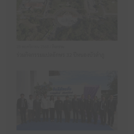
28 พฤศจิกายน 2568 /
กิจกรรม
ร่วมกิจกรรมแปลอักษร 32 ปีหนองบัวลำภู