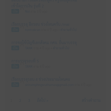
เข้าใจการเงิน รุ่นที่ 2
เปิด
Noi
ถาม 3 ปี ago
เรียกบรรจุ อีกรอบ ช่วงไหนครับ /mai
เปิด
tontrakran
ถาม 4 ปี ago
•
คำถามทั่วไป
การขอใช้บัญชีเอกสังคม กศจ. อื่่นมาบรรจุ
เปิด
TANK
ถาม 4 ปี ago
•
คำถามทั่วไป
การบรรจุรอบที่ 5
เปิด
TANK
ถาม 4 ปี ago
เรียกบรรจุรอบ 4 ช่วงประมาณไหนคะ
เปิด
siriratnphngscuthamas@gmail.com
ถาม 4 ปี ago
1
2
3
ถัดไป »
สร้างคำถาม