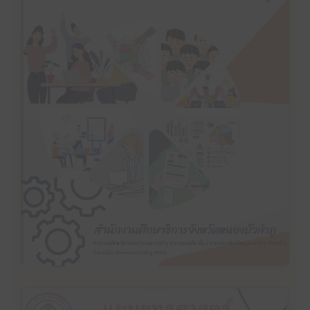
คลิ๊กเพื่ออ่าน
แผนปฏิบัติราชการประจำปีงบประมาณ พ.ศ. 2567