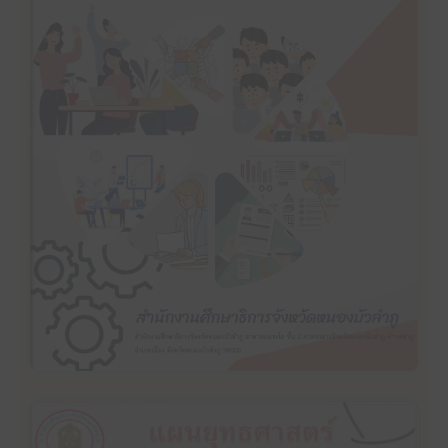
คลิ๊กเพื่ออ่าน
แผนปฏิบัติราชการประจำปีงบประมาณ พ.ศ. 2567