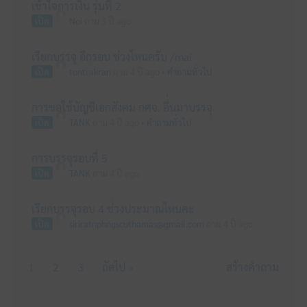
เข้าใจการเงิน รุ่นที่ 2
เปิด
Noi
ถาม 3 ปี ago
เรียกบรรจุ อีกรอบ ช่วงไหนครับ /mai
เปิด
tontrakran
ถาม 4 ปี ago
•
คำถามทั่วไป
การขอใช้บัญชีเอกสังคม กศจ. อื่่นมาบรรจุ
เปิด
TANK
ถาม 4 ปี ago
•
คำถามทั่วไป
การบรรจุรอบที่ 5
เปิด
TANK
ถาม 4 ปี ago
เรียกบรรจุรอบ 4 ช่วงประมาณไหนคะ
เปิด
siriratnphngscuthamas@gmail.com
ถาม 4 ปี ago
1
2
3
ถัดไป »
สร้างคำถาม