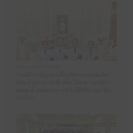
16 มิถุนายน 2569 /
กิจกรรม
ร่วมพิธีบำเพ็ญกุศลเพื่ออุทิศถวายแด่สมเด็จ
พระเจ้าลูกเธอ เจ้าฟ้าพัชรกิติยาภา นเรนทิรา
เทพยวดี กรมหลวงราชสาริณีสิริพัชร มหาวัชร
ราชธิดา