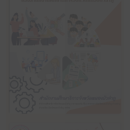
คลิ๊กเพื่ออ่าน
แผนปฏิบัติราชการประจำปีงบประมาณ พ.ศ. 2567