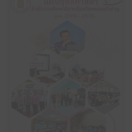
คลิ๊กเพื่ออ่าน
หนองบัวลำภู พ.ศ. 2566-2570
แผนยุทธศาสตร์ สำนักงานศึกษาธิการจังหวัด