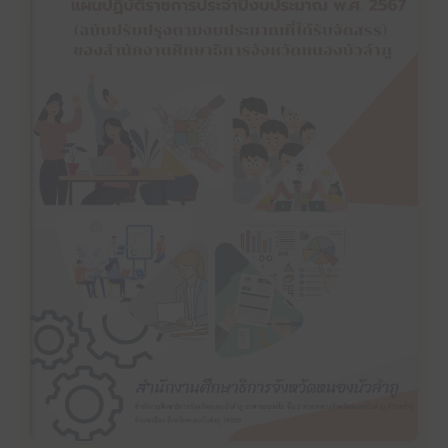
คลิ๊กเพื่ออ่าน
แผนปฏิบัติราชการประจำปีงบประมาณ พ.ศ. 2567